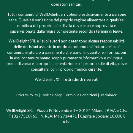
operatori sanitari.
Tutti i contenuti di WellDelight si rivolgono esclusivamente a persone
sane. Qualsiasi variazione del proprio regime alimentare o qualsiasi
modifica del proprio stile di vita deve essere approvata e
supervisionata dalla figura competente secondo i termini di legge.
WellDelight SRL e i suoi autori non detengono alcuna responsabilità
delle decisioni assunte in modo autonomo dai fruitori dei suoi
contenuti, gratuiti o a pagamento che siano, in quanto le informazioni
in essi contenute hanno scopo puramente informativo e chiunque,
prima di variare la propria alimentazione o il proprio stile di vita, deve
consultarsi con il proprio medico curante.
WellDelight © | Tutti i diritti riservati
Privacy Policy
|
Cookie Policy
|
Termini e Condizioni
|
Disclaimer
WellDelight SRL | Piazza IV Novembre 4 – 20124 Milano | P.IVA e C.F.:
IT13277510965 | N. REA: MI-2714471 | Capitale Sociale: 10.000 €
n.i.v.