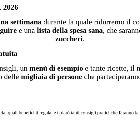
L 2026
 una settimana
durante la quale ridurremo il co
eguire
e una
lista della spesa sana
, che sarann
zuccheri
.
atuita
nsigli, un
menù di esempio
e tante ricette, il
o delle
migliaia di persone
che parteciperanno
, quali benefici ti regala, e ti darò tanti consigli pratici che faranno la