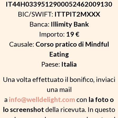
IT44H0339512900052462009130
BIC/SWIFT:
ITTPIT2MXXX
Banca:
Illimity Bank
Importo:
19 €
Causale:
Corso pratico di Mindful
Eating
Paese:
Italia
Una volta effettuato il bonifico, inviaci
una mail
a
info@welldelight.com
con
la foto o
lo screenshot
della ricevuta. In questo