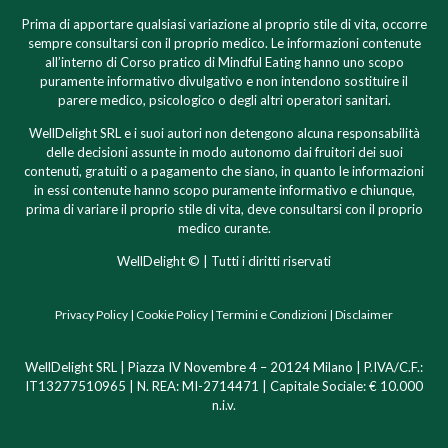
Prima di apportare qualsiasi variazione al proprio stile di vita, occorre
sempre consultarsi con il proprio medico. Le informazioni contenute
all’interno di Corso pratico di Mindful Eating hanno uno scopo
puramente informativo divulgativo e non intendono sostituire il
parere medico, psicologico o degli altri operatori sanitari.
WellDelight SRL e i suoi autori non detengono alcuna responsabilità
delle decisioni assunte in modo autonomo dai fruitori dei suoi
contenuti, gratuiti o a pagamento che siano, in quanto le informazioni
in essi contenute hanno scopo puramente informativo e chiunque,
prima di variare il proprio stile di vita, deve consultarsi con il proprio
medico curante.
WellDelight © | Tutti i diritti riservati
Privacy Policy
|
Cookie Policy
|
Termini e Condizioni
|
Disclaimer
WellDelight SRL | Piazza IV Novembre 4 – 20124 Milano |
P.IVA/C.F.:
IT13277510965 | N. REA: MI-2714471 | Capitale Sociale: € 10.000
n.i.v.