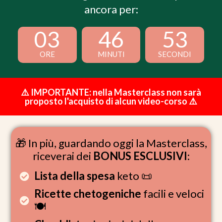
ancora per:
03
46
53
ORE
MINUTI
SECONDI
⚠️ IMPORTANTE: nella Masterclass non sarà
proposto l'acquisto di alcun video-corso ⚠️
🎁 In più, guardando oggi la Masterclass,
riceverai dei
BONUS ESCLUSIVI
:
Lista della spesa
keto 📜
Ricette chetogeniche
facili e veloci
🍽️