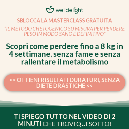
SBLOCCA LA MASTERCLASS GRATUITA
“IL METODO CHETOGENICO SU MISURA PER PERDERE
PESO IN MODO SANO E DEFINITIVO”
Scopri come perdere fino a 8 kg in
4 settimane, senza fame e senza
rallentare il metabolismo
>> OTTIENI RISULTATI DURATURI, SENZA
DIETE DRASTICHE <<
TI SPIEGO TUTTO NEL VIDEO DI 2
MINUTI
CHE TROVI QUI SOTTO!