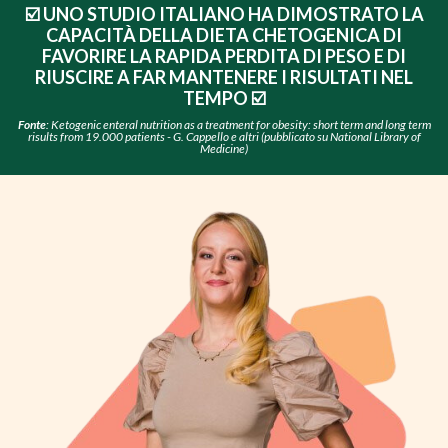
☑️ UNO STUDIO ITALIANO HA DIMOSTRATO LA
CAPACITÀ DELLA DIETA CHETOGENICA DI
FAVORIRE LA RAPIDA PERDITA DI PESO E DI
RIUSCIRE A FAR MANTENERE I RISULTATI NEL
TEMPO ☑️
Fonte
: Ketogenic enteral nutrition as a treatment for obesity: short term and long term
risults from 19.000 patients - G. Cappello e altri (pubblicato su National Library of
Medicine)