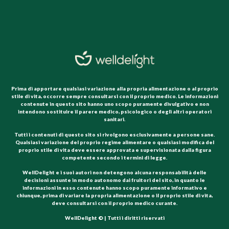
Prima di apportare qualsiasi variazione alla propria alimentazione o al proprio
stile di vita, occorre sempre consultarsi con il proprio medico. Le informazioni
contenute in questo sito hanno uno scopo puramente divulgativo e non
intendono sostituire il parere medico, psicologico o degli altri operatori
sanitari.
Tutti i contenuti di questo sito si rivolgono esclusivamente a persone sane.
Qualsiasi variazione del proprio regime alimentare o qualsiasi modifica del
proprio stile di vita deve essere approvata e supervisionata dalla figura
competente secondo i termini di legge.
WellDelight e i suoi autori non detengono alcuna responsabilità delle
decisioni assunte in modo autonomo dai fruitori del sito, in quanto le
informazioni in esso contenute hanno scopo puramente informativo e
chiunque, prima di variare la propria alimentazione o il proprio stile di vita,
deve consultarsi con il proprio medico curante.
WellDelight © | Tutti i diritti riservati