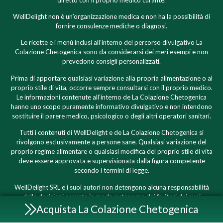
WellDelight non è un’organizzazione medica e non ha la possibilità di
fornire consulenze mediche o diagnosi.
Le ricette e i menù inclusi all’interno del percorso divulgativo La
Colazione Chetogenica sono da considerarsi dei meri esempi e non
prevedono consigli personalizzati.
Prima di apportare qualsiasi variazione alla propria alimentazione o al
proprio stile di vita, occorre sempre consultarsi con il proprio medico.
Le informazioni contenute all’interno de La Colazione Chetogenica
hanno uno scopo puramente informativo divulgativo e non intendono
sostituire il parere medico, psicologico o degli altri operatori sanitari.
Tutti i contenuti di WellDelight e de La Colazione Chetogenica si
rivolgono esclusivamente a persone sane. Qualsiasi variazione del
proprio regime alimentare o qualsiasi modifica del proprio stile di vita
deve essere approvata e supervisionata dalla figura competente
secondo i termini di legge.
WellDelight SRL e i suoi autori non detengono alcuna responsabilità
delle decisioni assunte in modo autonomo dai fruitori dei suoi
contenuti, gratuiti o a pagamento che siano, in quanto le informazioni
Acquista La Colazione Chetogenica
in essi contenute hanno scopo puramente informativo e chiunque,