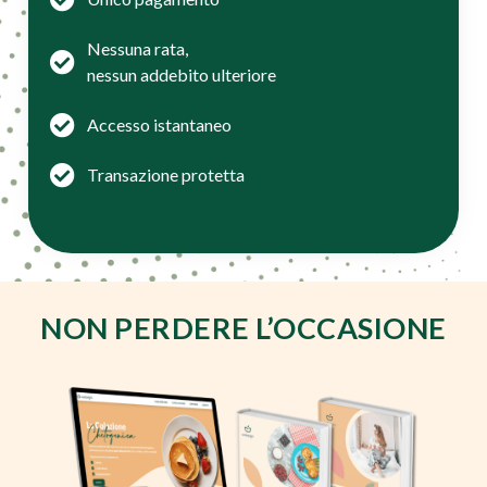
Nessuna rata,
nessun addebito ulteriore
Accesso istantaneo
Transazione protetta
NON PERDERE L’OCCASIONE