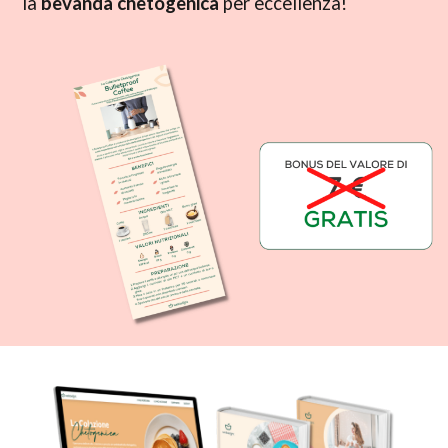
la
bevanda chetogenica
per eccellenza!