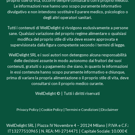
proprio stile di vita, occorre sempre consultarsi con il proprio medico.
Le informazioni rese hanno uno scopo puramente informativo
divulgativo e non intendono sostituire il parere medico, psicologico o
degli altri operatori sanitari.
Tutti i contenuti di WellDelight si rivolgono esclusivamente a persone
sane. Qualsiasi variazione del proprio regime alimentare o qualsiasi
modifica del proprio stile di vita deve essere approvata e
supervisionata dalla figura competente secondo i termini di legge.
WellDelight SRL e i suoi autori non detengono alcuna responsabilità
delle decisioni assunte in modo autonomo dai fruitori dei suoi
contenuti, gratuiti o a pagamento che siano, in quanto le informazioni
in essi contenute hanno scopo puramente informativo e chiunque,
prima di variare la propria alimentazione o il proprio stile di vita, deve
consultarsi con il proprio medico curante.
WellDelight © | Tutti i diritti riservati
Privacy Policy
|
Cookie Policy
|
Termini e Condizioni
|
Disclaimer
WellDelight SRL | Piazza IV Novembre 4 – 20124 Milano | P.IVA e C.F.:
IT13277510965 | N. REA: MI-2714471 | Capitale Sociale: 10.000 €