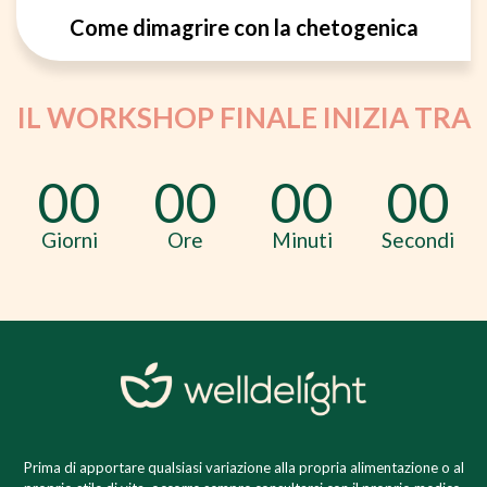
Come dimagrire con la chetogenica
IL WORKSHOP FINALE INIZIA TRA
00
00
00
00
Giorni
Ore
Minuti
Secondi
Prima di apportare qualsiasi variazione alla propria alimentazione o al