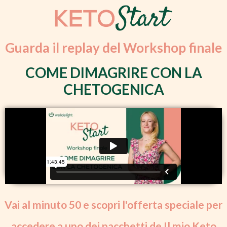
Guarda il replay del Workshop finale
COME DIMAGRIRE CON LA
CHETOGENICA
Vai al minuto 50 e scopri l'offerta speciale per
accedere a uno dei pacchetti de Il mio Keto