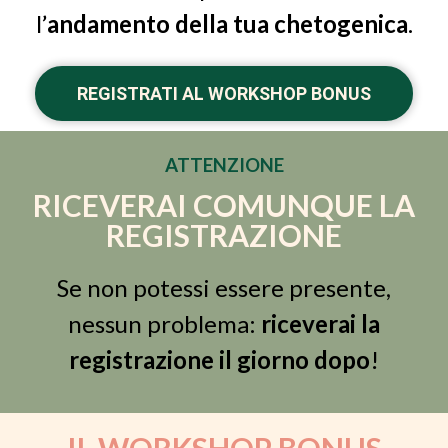
l’
andamento della tua chetogenica
.
REGISTRATI AL WORKSHOP BONUS
ATTENZIONE
RICEVERAI COMUNQUE LA
REGISTRAZIONE
Se non potessi essere presente,
nessun problema:
riceverai la
registrazione il giorno dopo
!
IL WORKSHOP BONUS