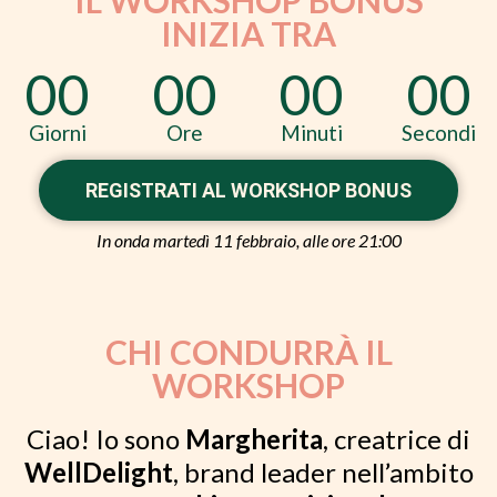
INIZIA TRA
00
00
00
00
Giorni
Ore
Minuti
Secondi
REGISTRATI AL WORKSHOP BONUS
In onda martedì 11 febbraio, alle ore 21:00
CHI CONDURRÀ IL
WORKSHOP
Ciao! Io sono
Margherita
, creatrice di
WellDelight
, brand leader nell’ambito