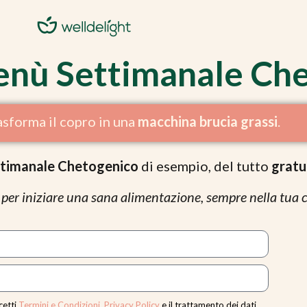
 Menù Settimanale Ch
asforma il copro in una
macchina brucia grassi
.
timanale Chetogenico
di esempio, del tutto
gratu
 per iniziare una sana alimentazione, sempre nella tua c
cetti
Termini e Condizioni
,
Privacy Policy
e il trattamento dei dati