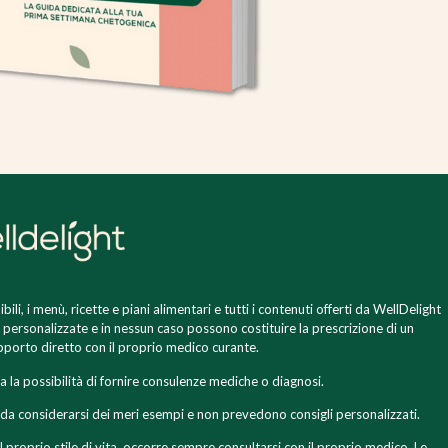
ili, i menù, ricette e piani alimentari e tutti i contenuti offerti da WellDelight
e personalizzate e in nessun caso possono costituire la prescrizione di un
rapporto diretto con il proprio medico curante.
 la possibilità di fornire consulenze mediche o diagnosi.
no da considerarsi dei meri esempi e non prevedono consigli personalizzati.
 proprio stile di vita, occorre sempre consultarsi con il proprio medico. Le