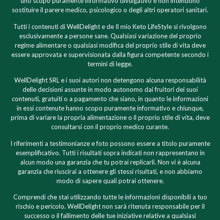
uno scopo puramente informativo divulgativo e non intendono
sostituire il parere medico, psicologico o degli altri operatori sanitari.
Tutti i contenuti di WellDelight e de Il mio Keto LifeStyle si rivolgono
esclusivamente a persone sane. Qualsiasi variazione del proprio
regime alimentare o qualsiasi modifica del proprio stile di vita deve
essere approvata e supervisionata dalla figura competente secondo i
termini di legge.
WellDelight SRL e i suoi autori non detengono alcuna responsabilità
delle decisioni assunte in modo autonomo dai fruitori dei suoi
contenuti, gratuiti o a pagamento che siano, in quanto le informazioni
in essi contenute hanno scopo puramente informativo e chiunque,
prima di variare la propria alimentazione o il proprio stile di vita, deve
consultarsi con il proprio medico curante.
I riferimenti a testimonianze e foto possono essere a titolo puramente
esemplificativo. Tutti i risultati sopra indicati non rappresentano in
alcun modo una garanzia che tu potrai replicarli. Non vi è alcuna
garanzia che riuscirai a ottenere gli stessi risultati, e non abbiamo
modo di sapere quali potrai ottenere.
Comprendi che stai utilizzando tutte le informazioni disponibili a tuo
rischio e pericolo. WellDelight non sarà ritenuta responsabile per il
successo o il fallimento delle tue iniziative relative a qualsiasi