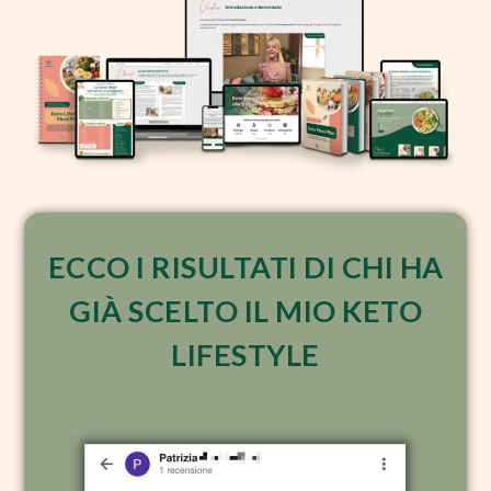
ECCO I RISULTATI DI CHI HA
GIÀ SCELTO IL MIO KETO
LIFESTYLE