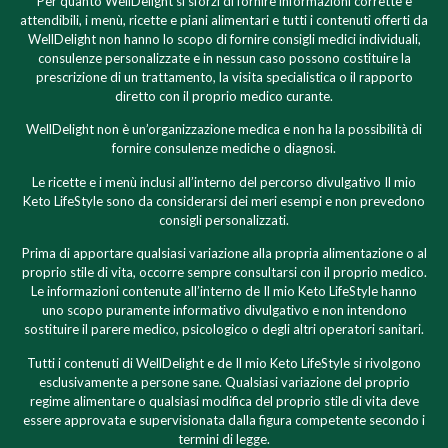
Per quanto WellDelight si sforzi di fornire informazioni corrette e
attendibili, i menù, ricette e piani alimentari e tutti i contenuti offerti da
WellDelight non hanno lo scopo di fornire consigli medici individuali,
consulenze personalizzate e in nessun caso possono costituire la
prescrizione di un trattamento, la visita specialistica o il rapporto
diretto con il proprio medico curante.
WellDelight non è un’organizzazione medica e non ha la possibilità di
fornire consulenze mediche o diagnosi.
Le ricette e i menù inclusi all’interno del percorso divulgativo Il mio
Keto LifeStyle sono da considerarsi dei meri esempi e non prevedono
consigli personalizzati.
Prima di apportare qualsiasi variazione alla propria alimentazione o al
proprio stile di vita, occorre sempre consultarsi con il proprio medico.
Le informazioni contenute all’interno de Il mio Keto LifeStyle hanno
uno scopo puramente informativo divulgativo e non intendono
sostituire il parere medico, psicologico o degli altri operatori sanitari.
Tutti i contenuti di WellDelight e de Il mio Keto LifeStyle si rivolgono
esclusivamente a persone sane. Qualsiasi variazione del proprio
regime alimentare o qualsiasi modifica del proprio stile di vita deve
essere approvata e supervisionata dalla figura competente secondo i
termini di legge.