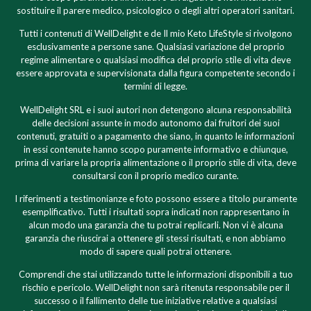
sostituire il parere medico, psicologico o degli altri operatori sanitari.
Tutti i contenuti di WellDelight e de Il mio Keto LifeStyle si rivolgono
esclusivamente a persone sane. Qualsiasi variazione del proprio
regime alimentare o qualsiasi modifica del proprio stile di vita deve
essere approvata e supervisionata dalla figura competente secondo i
termini di legge.
WellDelight SRL e i suoi autori non detengono alcuna responsabilità
delle decisioni assunte in modo autonomo dai fruitori dei suoi
contenuti, gratuiti o a pagamento che siano, in quanto le informazioni
in essi contenute hanno scopo puramente informativo e chiunque,
prima di variare la propria alimentazione o il proprio stile di vita, deve
consultarsi con il proprio medico curante.
I riferimenti a testimonianze e foto possono essere a titolo puramente
esemplificativo. Tutti i risultati sopra indicati non rappresentano in
alcun modo una garanzia che tu potrai replicarli. Non vi è alcuna
garanzia che riuscirai a ottenere gli stessi risultati, e non abbiamo
modo di sapere quali potrai ottenere.
Comprendi che stai utilizzando tutte le informazioni disponibili a tuo
rischio e pericolo. WellDelight non sarà ritenuta responsabile per il
successo o il fallimento delle tue iniziative relative a qualsiasi