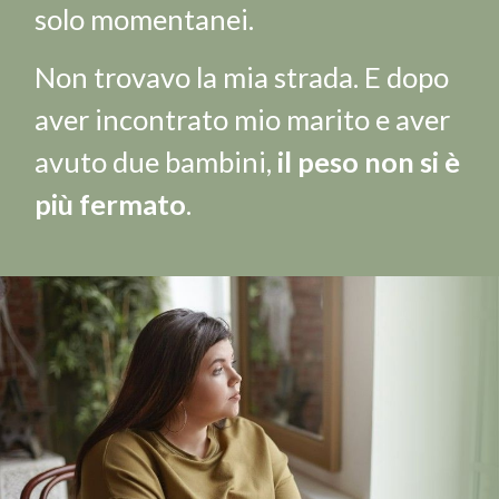
solo momentanei.
Non trovavo la mia strada. E dopo
aver incontrato mio marito e aver
avuto due bambini,
il peso non si è
più fermato
.