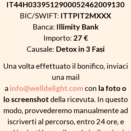
IT44H0339512900052462009130
BIC/SWIFT:
ITTPIT2MXXX
Banca:
Illimity Bank
Importo:
27 €
Causale:
Detox in 3 Fasi
Una volta effettuato il bonifico, inviaci
una mail
a
info@welldelight.com
con
la foto o
lo screenshot
della ricevuta. In questo
modo, provvederemo manualmente ad
iscriverti al percorso, entro 24 ore, e