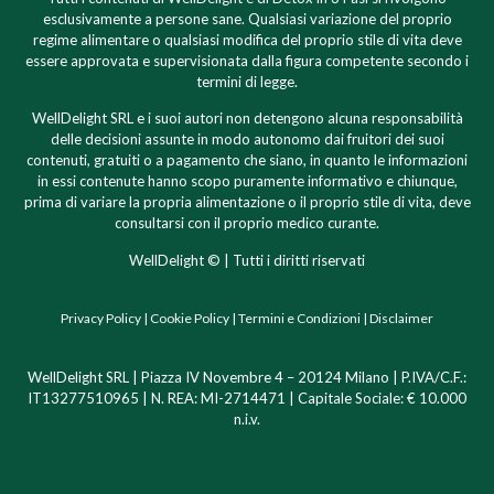
esclusivamente a persone sane. Qualsiasi variazione del proprio
regime alimentare o qualsiasi modifica del proprio stile di vita deve
essere approvata e supervisionata dalla figura competente secondo i
termini di legge.
WellDelight SRL e i suoi autori non detengono alcuna responsabilità
delle decisioni assunte in modo autonomo dai fruitori dei suoi
contenuti, gratuiti o a pagamento che siano, in quanto le informazioni
in essi contenute hanno scopo puramente informativo e chiunque,
prima di variare la propria alimentazione o il proprio stile di vita, deve
consultarsi con il proprio medico curante.
WellDelight © | Tutti i diritti riservati
Privacy Policy
|
Cookie Policy
|
Termini e Condizioni
|
Disclaimer
WellDelight SRL | Piazza IV Novembre 4 – 20124 Milano |
P.IVA/C.F.:
IT13277510965 | N. REA: MI-2714471 | Capitale Sociale: € 10.000
n.i.v.